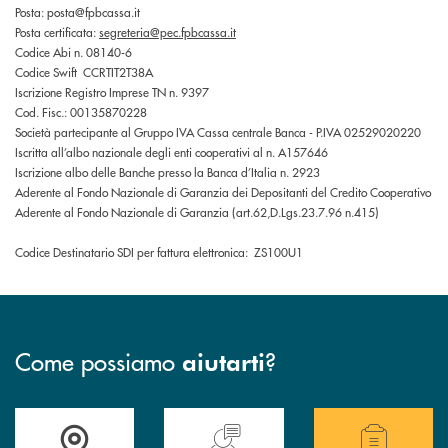
Posta: posta@fpbcassa.it
Posta certificata:
segreteria@pec.fpbcassa.it
Codice Abi n. 08140-6
Codice Swift CCRTIT2T38A
Iscrizione Registro Imprese TN n. 9397
Cod. Fisc.: 00135870228
Società partecipante al Gruppo IVA Cassa centrale Banca - P.IVA 02529020220
Iscritta all’albo nazionale degli enti cooperativi al n. A157646
Iscrizione albo delle Banche presso la Banca d’Italia n. 2923
Aderente al Fondo Nazionale di Garanzia dei Depositanti del Credito Cooperativo
Aderente al Fondo Nazionale di Garanzia (art.62,D.Lgs.23.7.96 n.415)
Codice Destinatario SDI per fattura elettronica: ZS100U1
Come possiamo
?
aiutarti
Accedi all' elenco completo delle filiali della Cassa Rurale.
Hai bisogno di assistenza immediata? Contatta
Hai bisogno di alcuni