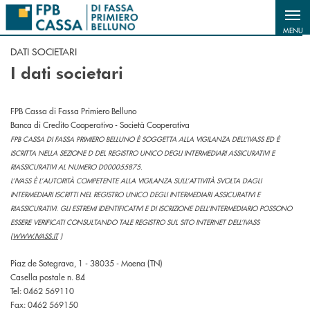
Salta al contenuto principale
MENU
DATI SOCIETARI
I dati societari
FPB Cassa di Fassa Primiero Belluno
Banca di Credito Cooperativo - Società Cooperativa
FPB CASSA DI FASSA PRIMIERO BELLUNO È SOGGETTA ALLA VIGILANZA DELL’IVASS ED È
ISCRITTA NELLA SEZIONE D DEL REGISTRO UNICO DEGLI INTERMEDIARI ASSICURATIVI E
RIASSICURATIVI AL NUMERO D000055875.
L’IVASS È L’AUTORITÀ COMPETENTE ALLA VIGILANZA SULL’ATTIVITÀ SVOLTA DAGLI
INTERMEDIARI ISCRITTI NEL REGISTRO UNICO DEGLI INTERMEDIARI ASSICURATIVI E
RIASSICURATIVI. GLI ESTREMI IDENTIFICATIVI E DI ISCRIZIONE DELL’INTERMEDIARIO POSSONO
ESSERE VERIFICATI CONSULTANDO TALE REGISTRO SUL SITO INTERNET DELL’IVASS
(
WWW.IVASS.IT
)
Piaz de Sotegrava, 1 - 38035 - Moena (TN)
Casella postale n. 84
Tel: 0462 569110
Fax: 0462 569150