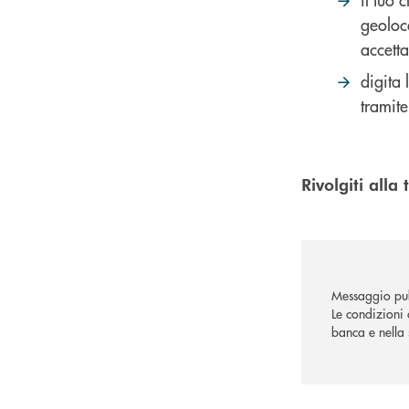
geoloc
accetta
digita 
tramit
Rivolgiti all
Messaggio pub
Le condizioni 
banca e nella 