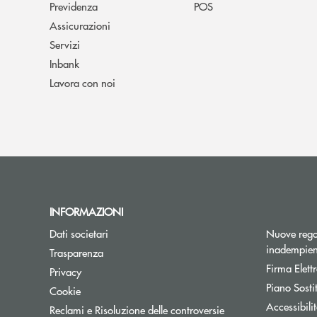
Previdenza
POS
Assicurazioni
Servizi
Inbank
Lavora con noi
INFORMAZIONI
Dati societari
Nuove regol
inadempien
Trasparenza
Firma Elet
Privacy
Piano Sosti
Cookie
Accessibili
Reclami e Risoluzione delle controversie