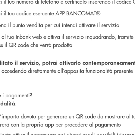
ci il tuo numero di telefono e certificalo inserendo il codic
sci il tuo codice esercente APP BANCOMAT®
na il punto vendita per cui intendi attivare il servizio
 al tuo Inbank web e attiva il servizio inquadrando, tra
ss il QR code che verrà prodotto
itato il servizio, potrai attivarlo contemporaneamente
, accedendo direttamente all’apposita funzionalità prese
 i pagamenti?
:
dalità
l’importo dovuto per generare un QR code da mostrare al tuo
rerà con la propria app per procedere al pagamento
cliente attiva il pagamento nei diversi modi possibili (ricerca 