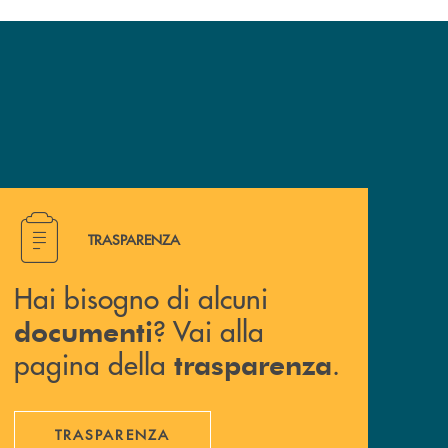
Hai bisogno di alcuni documenti ? Vai alla pagina della 
TRASPARENZA
Hai bisogno di alcuni
? Vai alla
documenti
pagina della
.
trasparenza
TRASPARENZA