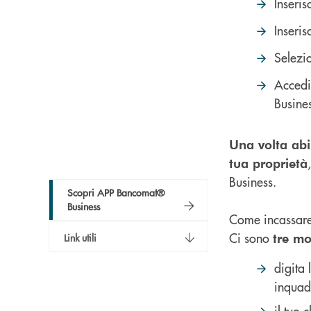
Inseris
Inseri
Selezio
Accedi
Busine
Una volta abil
tua proprietà
Business.
Scopri APP Bancomat®
Business
Come incassare
Ci sono
tre mo
Link utili
digita 
inquad
il tuo 