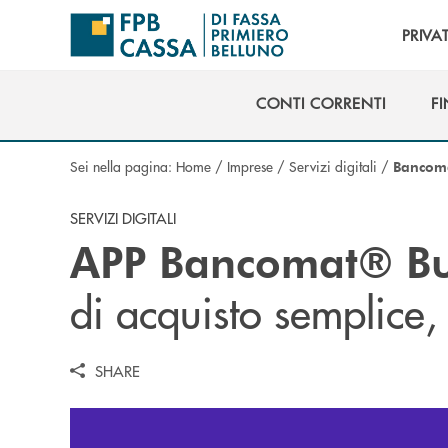
Salta al contenuto principale
PRIVAT
CONTI CORRENTI
F
CONTI CORRENTI
F
Sei nella pagina:
Home
/
Imprese
/
Servizi digitali
/
Bancoma
SERVIZI DIGITALI
APP Bancomat® Bu
di acquisto semplice,
SHARE