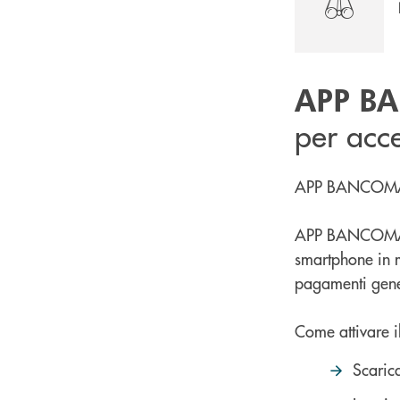
APP B
per acc
APP BANCOMAT
APP BANCOMAT® B
smartphone in m
pagamenti genera
Come attivare 
Scari