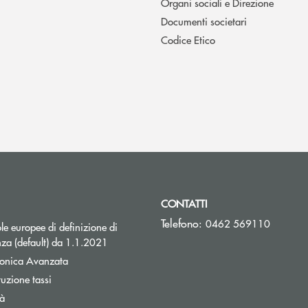
Organi sociali e Direzione
Documenti societari
Codice Etico
CONTATTI
Telefono:
0462 569110
e europee di definizione di
za (default) da 1.1.2021
tronica Avanzata
Apre una nuova finestra
tuzione tassi
tà