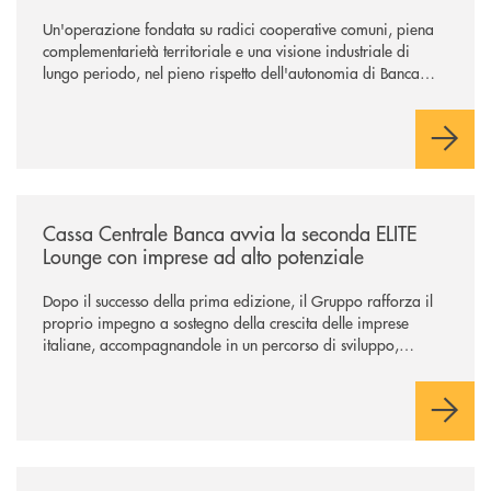
Un'operazione fondata su radici cooperative comuni, piena
complementarietà territoriale e una visione industriale di
lungo periodo, nel pieno rispetto dell'autonomia di Banca
Cambiano. Nei prossimi giorni verrà avviato il periodo di
negoziazione esclusiva per la finalizzazione dell’operazione.
/news/cassa-centrale-banca-avvia-la-seconda-elite-lounge-con-imprese-
Cassa Centrale Banca avvia la seconda ELITE
Lounge con imprese ad alto potenziale
Dopo il successo della prima edizione, il Gruppo rafforza il
proprio impegno a sostegno della crescita delle imprese
italiane, accompagnandole in un percorso di sviluppo,
innovazione e accesso ai mercati dei capitali.
/news/il-gruppo-cassa-centrale-premiato-ai-citywire-wealth-awards-20