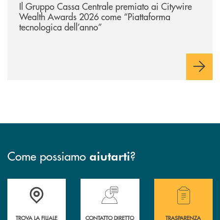
Il Gruppo Cassa Centrale premiato ai Citywire
Wealth Awards 2026 come “Piattaforma
tecnologica dell’anno”
Come possiamo
?
aiutarti
Accedi all' elenco completo delle filiali della Cassa Rurale.
Hai bisogno di assistenza immediata? Contatta
Hai bisogno di alcuni
TROVA LA FILIALE
CONTATTO DIRETTO
TRASPARENZA