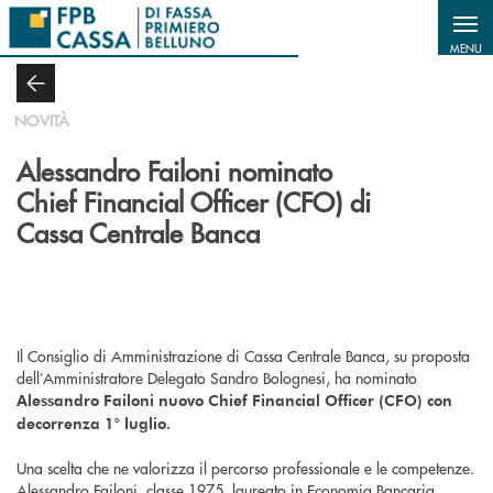
Salta al contenuto principale
MENU
NOVITÀ
Alessandro Failoni nominato
Chief Financial Officer (CFO) di
Cassa Centrale Banca
Il Consiglio di Amministrazione di Cassa Centrale Banca, su proposta
dell’Amministratore Delegato Sandro Bolognesi, ha nominato
Alessandro Failoni nuovo Chief Financial Officer (CFO) con
decorrenza 1° luglio.
Una scelta che ne valorizza il percorso professionale e le competenze.
Alessandro Failoni, classe 1975, laureato in Economia Bancaria