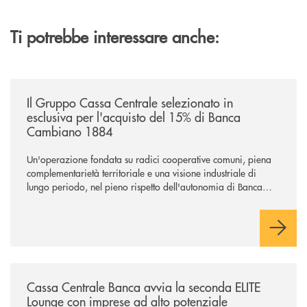
Ti potrebbe interessare anche:
/news/il-gruppo-cassa-centrale-selezionato-in-esclusiva-per-lacquisto
Il Gruppo Cassa Centrale selezionato in
esclusiva per l'acquisto del 15% di Banca
Cambiano 1884
Un'operazione fondata su radici cooperative comuni, piena
complementarietà territoriale e una visione industriale di
lungo periodo, nel pieno rispetto dell'autonomia di Banca
Cambiano. Nei prossimi giorni verrà avviato il periodo di
negoziazione esclusiva per la finalizzazione dell’operazione.
/news/cassa-centrale-banca-avvia-la-seconda-elite-lounge-con-imprese-
Cassa Centrale Banca avvia la seconda ELITE
Lounge con imprese ad alto potenziale