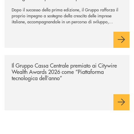
Dopo il successo della prima edizione, il Gruppo rafforza il
proprio impegno a sostegno della crescita delle imprese
italiane, accompagnandole in un percorso di sviluppo,
innovazione e accesso ai mercati dei capitali.
/news/il-gruppo-cassa-centrale-premiato-ai-citywire-wealth-awards-20
Il Gruppo Cassa Centrale premiato ai Citywire
Wealth Awards 2026 come “Piattaforma
tecnologica dell’anno”