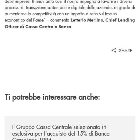
delle imprese. Rinnoviamo così il nostro impegno a favorire i diversi
processi di transizione sostenibile e digitale delle aziende, in grado di
aumentarne la competitività con un impatto diretto sul tessuto
economico del Paese” – commenta
Letterio Merlino, Chief Lending
.
Officer di Cassa Centrale Banca
SHARE
Ti potrebbe interessare anche:
/news/il-gruppo-cassa-centrale-selezionato-in-esclusiva-per-lacquisto
Il Gruppo Cassa Centrale selezionato in
esclusiva per l'acquisto del 15% di Banca
Cambiano 1884