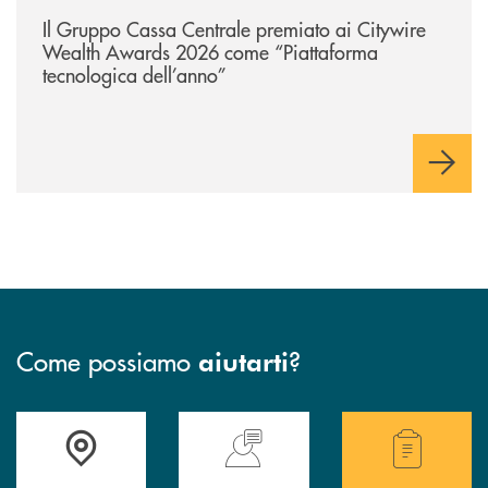
/news/il-gruppo-cassa-centrale-premiato-ai-citywire-wealth-awards-20
Il Gruppo Cassa Centrale premiato ai Citywire
Wealth Awards 2026 come “Piattaforma
tecnologica dell’anno”
Come possiamo
?
aiutarti
Accedi all' elenco completo delle filiali della Cassa Rurale.
Hai bisogno di assistenza immediata? Contatta
Hai bisogno di alcuni