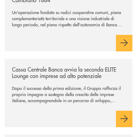
Un'operazione fondata su radici cooperative comuni, piena
complementarietà territoriale e una visione industriale di
lungo periodo, nel pieno rispetto dell'autonomia di Banca
Cambiano. Nei prossimi giorni verrà avviato il periodo di
negoziazione esclusiva per la finalizzazione dell’operazione.
/news/cassa-centrale-banca-avvia-la-seconda-elite-lounge-con-imprese-
Cassa Centrale Banca avvia la seconda ELITE
Lounge con imprese ad alto potenziale
Dopo il successo della prima edizione, il Gruppo rafforza il
proprio impegno a sostegno della crescita delle imprese
italiane, accompagnandole in un percorso di sviluppo,
innovazione e accesso ai mercati dei capitali.