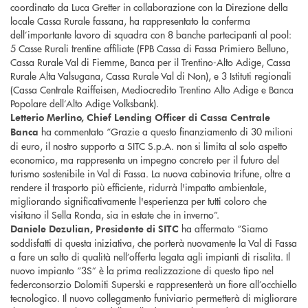
coordinato da Luca Gretter in collaborazione con la Direzione della
locale Cassa Rurale fassana, ha rappresentato la conferma
dell’importante lavoro di squadra con 8 banche partecipanti al pool:
5 Casse Rurali trentine affiliate (FPB Cassa di Fassa Primiero Belluno,
Cassa Rurale Val di Fiemme, Banca per il Trentino-Alto Adige, Cassa
Rurale Alta Valsugana, Cassa Rurale Val di Non), e 3 Istituti regionali
(Cassa Centrale Raiffeisen, Mediocredito Trentino Alto Adige e Banca
Popolare dell’Alto Adige Volksbank).
Letterio Merlino, Chief Lending Officer di Cassa Centrale
ha commentato “Grazie a questo finanziamento di 30 milioni
Banca
di euro, il nostro supporto a SITC S.p.A. non si limita al solo aspetto
economico, ma rappresenta un impegno concreto per il futuro del
turismo sostenibile in Val di Fassa. La nuova cabinovia trifune, oltre a
rendere il trasporto più efficiente, ridurrà l'impatto ambientale,
migliorando significativamente l'esperienza per tutti coloro che
visitano il Sella Ronda, sia in estate che in inverno”.
ha affermato “Siamo
Daniele Dezulian, Presidente di SITC
soddisfatti di questa iniziativa, che porterà nuovamente la Val di Fassa
a fare un salto di qualità nell’offerta legata agli impianti di risalita. Il
nuovo impianto “3S” è la prima realizzazione di questo tipo nel
federconsorzio Dolomiti Superski e rappresenterà un fiore all’occhiello
tecnologico. Il nuovo collegamento funiviario permetterà di migliorare