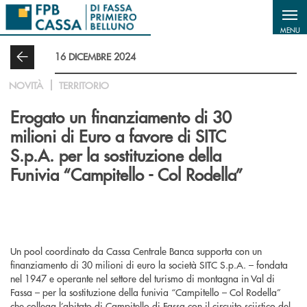
Salta al contenuto principale
MENU
16 DICEMBRE 2024
NOVITÀ
TERRITORIO
Erogato un finanziamento di 30
milioni di Euro a favore di SITC
S.p.A. per la sostituzione della
Funivia “Campitello - Col Rodella”
Un pool coordinato da Cassa Centrale Banca supporta con un
finanziamento di 30 milioni di euro la società SITC S.p.A. – fondata
nel 1947 e operante nel settore del turismo di montagna in Val di
Fassa – per la sostituzione della funivia “Campitello – Col Rodella”
che collega l’abitato di Campitello di Fassa con il circuito sciistico del