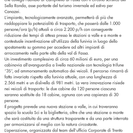
Sella Ronda, asse portante del turismo invernale ed estivo per
Canazei.
L’impianto, tecnologicamente avanzato, permetterà di più che
raddoppiare la potenzialità di trasporto, che passerà dalle 1.000
persone/ora (p/h) attuali a circa 2.200 p/h con conseguente
riduzione dei tempi di attesa presso le stazioni a valle e a monte e
contestuale incentivazione all'utilizzo della funivia in luogo dello
spostamento su gomma per accedere ad altri impianti di
arroccamento nella parte alta della val di Fassa.
Un investimento complessivo di circa 60 milioni di euro, per una
cabinovia all’avanguardia a livello nazionale con tecnologia trifune
“3S”, ad ammorsamento automatico dei veicoli. Il percorso rimarrà di
fatto invariato rispetto alla funivia attuale, con una lunghezza di
2.566 metri e un dislivello di 981 metri. La vera innovazione risiede
nei veicoli di trasporto: le due cabine da 120 persone ciascuna
saranno sostituite da 18 cabine, ognuna con una capienza di 30
persone.
Il progetto prevede una nuova stazione a valle, in cui troveranno
spazio la scuola Sci e la biglietteria, oltre che una stazione a monte
che sarà costituita da una struttura trasparente e da una parte interrata
per armonizzarsi al meglio con la natura circostante.
L’operazione, organizzata dal team dell’ufficio Corporate di Trento