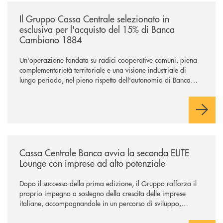
/news/il-gruppo-cassa-centrale-selezionato-in-esclusiva-per-lacquisto
Il Gruppo Cassa Centrale selezionato in
esclusiva per l'acquisto del 15% di Banca
Cambiano 1884
Un'operazione fondata su radici cooperative comuni, piena
complementarietà territoriale e una visione industriale di
lungo periodo, nel pieno rispetto dell'autonomia di Banca
Cambiano. Nei prossimi giorni verrà avviato il periodo di
negoziazione esclusiva per la finalizzazione dell’operazione.
/news/cassa-centrale-banca-avvia-la-seconda-elite-lounge-con-imprese-
Cassa Centrale Banca avvia la seconda ELITE
Lounge con imprese ad alto potenziale
Dopo il successo della prima edizione, il Gruppo rafforza il
proprio impegno a sostegno della crescita delle imprese
italiane, accompagnandole in un percorso di sviluppo,
innovazione e accesso ai mercati dei capitali.