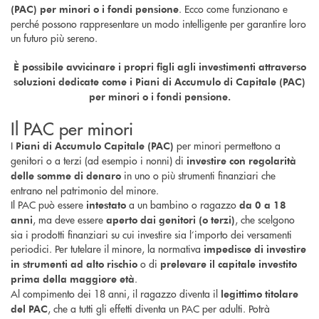
. Ecco come funzionano e
(PAC) per minori o i fondi pensione
perché possono rappresentare un modo intelligente per garantire loro
un futuro più sereno.
È possibile avvicinare i propri figli agli investimenti attraverso
soluzioni dedicate come i Piani di Accumulo di Capitale (PAC)
per minori o i fondi pensione.
Il PAC per minori
I
per minori permettono a
Piani di Accumulo Capitale (PAC)
genitori o a terzi (ad esempio i nonni) di
investire con regolarità
in uno o più strumenti finanziari che
delle somme di denaro
entrano nel patrimonio del minore.
Il PAC può essere
a un bambino o ragazzo
intestato
da 0 a 18
, ma deve essere
, che scelgono
anni
aperto dai genitori (o terzi)
sia i prodotti finanziari su cui investire sia l’importo dei versamenti
periodici. Per tutelare il minore, la normativa
impedisce di investire
o di
in strumenti ad alto rischio
prelevare il capitale investito
.
prima della maggiore età
Al compimento dei 18 anni, il ragazzo diventa il
legittimo titolare
, che a tutti gli effetti diventa un PAC per adulti. Potrà
del PAC