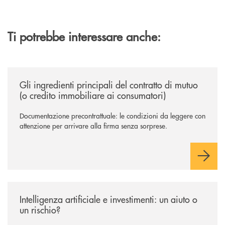
Ti potrebbe interessare anche:
/news/gli-ingredienti-principali-del-contratto-di-mutuo-o-credito-immob
Gli ingredienti principali del contratto di mutuo
(o credito immobiliare ai consumatori)
Documentazione precontrattuale: le condizioni da leggere con
attenzione per arrivare alla firma senza sorprese.
/news/intelligenza-artificiale-e-investimenti-un-aiuto-o-un-rischio/
Intelligenza artificiale e investimenti: un aiuto o
un rischio?