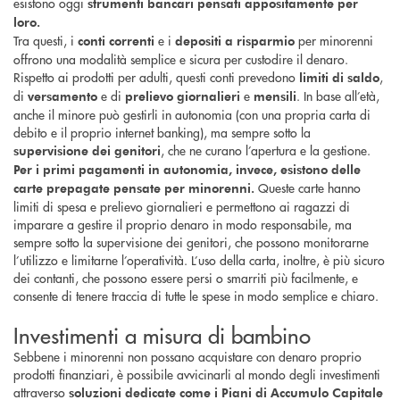
esistono oggi
strumenti bancari pensati appositamente per
loro.
Tra questi, i
e i
per minorenni
conti correnti
depositi a risparmio
offrono una modalità semplice e sicura per custodire il denaro.
Rispetto ai prodotti per adulti, questi conti prevedono
,
limiti di saldo
di
e di
e
. In base all’età,
versamento
prelievo giornalieri
mensili
anche il minore può gestirli in autonomia (con una propria carta di
debito e il proprio internet banking), ma sempre sotto la
, che ne curano l’apertura e la gestione.
supervisione dei genitori
Per i primi pagamenti in autonomia, invece, esistono delle
Queste carte hanno
carte prepagate pensate per minorenni.
limiti di spesa e prelievo giornalieri e permettono ai ragazzi di
imparare a gestire il proprio denaro in modo responsabile, ma
sempre sotto la supervisione dei genitori, che possono monitorarne
l’utilizzo e limitarne l’operatività. L’uso della carta, inoltre, è più sicuro
dei contanti, che possono essere persi o smarriti più facilmente, e
consente di tenere traccia di tutte le spese in modo semplice e chiaro.
Investimenti a misura di bambino
Sebbene i minorenni non possano acquistare con denaro proprio
prodotti finanziari, è possibile avvicinarli al mondo degli investimenti
attraverso
soluzioni dedicate come i Piani di Accumulo Capitale