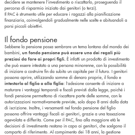
decidere se mantenere l’investimento o riscattarlo, proseguendo il
percorso di risparmio iniziato dai genitori (o terzi).
Il PAC è strumento utile per educare i ragazzi alla pianificazione
finanziaria, coinvolgendoli gradualmente nelle scelte e abituandoli a
porsi piccoli obiettivi.
Il fondo pensione
Sebbene la pensione possa sembrare un tema lontano dal mondo dei
bambini,
un fondo pensione può essere uno dei regali più
È infatti un prodotto di investimento
preziosi da fare ai propri figli.
che può essere intestato a una persona minorenne, con la possibilità
di iniziare a costruire fin da subito un capitale per il futuro. I genitori
possono aprire, utilizzando somme di denaro proprie, il fondo e
: l’adesione consente di iniziare a
intestarlo al figlio o alla figlia
maturare i vantaggi temporali e fiscali previsti dalla legge, poiché i
fondi pensione permettono di riscattare parte delle somme, con le
autorizzazioni normativamente previste, solo dopo 8 anni dalla data
di iscrizione. Inoltre, i versamenti nel fondo pensione del figlio
possono offrire vantaggi fiscali ai genitori, grazie a una tassazione
agevolata e differita. Come per il PAC, fino alla maggiore età le
decisioni di investimento restano in capo ai genitori, che scelgono il
comparto di riferimento. Al compimento dei 18 anni, la gestione