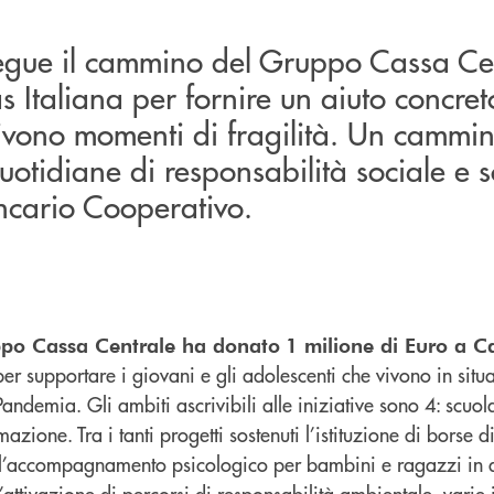
gue il cammino del Gruppo Cassa Cen
as Italiana per fornire un aiuto concre
vivono momenti di fragilità. Un cammin
quotidiane di responsabilità sociale e s
cario Cooperativo.
po Cassa Centrale ha donato
1 milione di Euro a Ca
per supportare i giovani e gli adolescenti che vivono in situ
Pandemia. Gli ambiti ascrivibili alle iniziative sono 4: scuola
mazione. Tra i tanti progetti sostenuti l’istituzione di borse di
, l’accompagnamento psicologico per bambini e ragazzi in di
’attivazione di percorsi di responsabilità ambientale, varie 