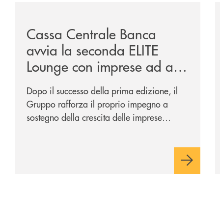
sclusiva-per-lacquisto-del-15-di-banca-cambiano-1884/
/news/cassa-centrale-banca-avvia-la-seconda-elite-lo
/
Cassa Centrale Banca
avvia la seconda ELITE
Lounge con imprese ad alto
potenziale
Dopo il successo della prima edizione, il
Gruppo rafforza il proprio impegno a
sostegno della crescita delle imprese
italiane, accompagnandole in un percorso
di sviluppo, innovazione e accesso ai
mercati dei capitali.