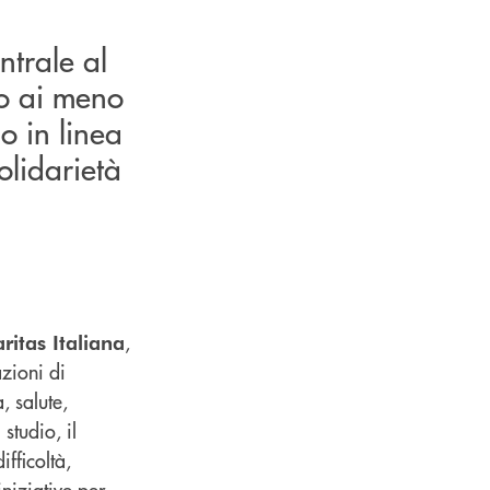
trale al
to ai meno
o in linea
olidarietà
,
ritas Italiana
azioni di
, salute,
 studio, il
fficoltà,
iniziative per