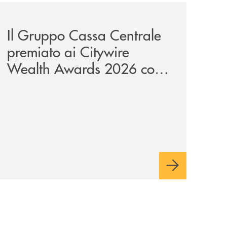
unge-con-imprese-ad-alto-potenziale/
news/il-gruppo-cassa-centrale-premiato-ai-citywire-wealt
Il Gruppo Cassa Centrale
premiato ai Citywire
Wealth Awards 2026 come
“Piattaforma tecnologica
dell’anno”