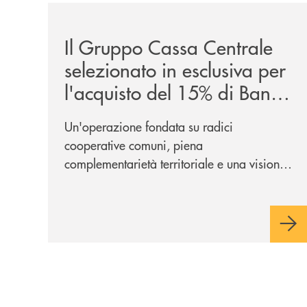
/news/il-gruppo-cassa-centrale-selezionato-in-e
Il Gruppo Cassa Centrale
selezionato in esclusiva per
l'acquisto del 15% di Banca
Cambiano 1884
Un'operazione fondata su radici
cooperative comuni, piena
complementarietà territoriale e una visione
industriale di lungo periodo, nel pieno
rispetto dell'autonomia di Banca
Cambiano. Nei prossimi giorni verrà
avviato il periodo di negoziazione
esclusiva per la finalizzazione
dell’operazione.