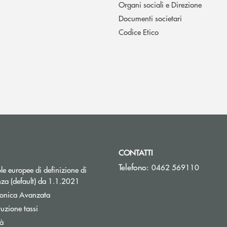
Organi sociali e Direzione
Documenti societari
Codice Etico
CONTATTI
Telefono:
0462 569110
e europee di definizione di
za (default) da 1.1.2021
tronica Avanzata
Apre una nuova finestra
tuzione tassi
tà