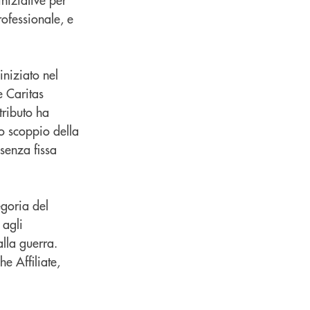
rofessionale, e
 iniziato nel
e Caritas
tributo ha
lo scoppio della
senza fissa
egoria del
 agli
alla guerra.
e Affiliate,