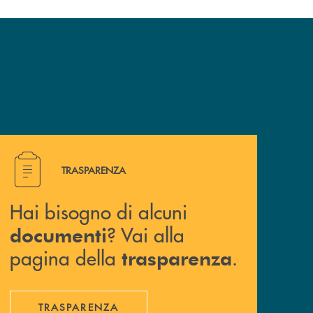
Hai bisogno di alcuni documenti ? Vai alla pagina della 
TRASPARENZA
Hai bisogno di alcuni
? Vai alla
documenti
pagina della
.
trasparenza
TRASPARENZA