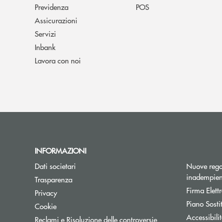
Previdenza
POS
Assicurazioni
Servizi
Inbank
Lavora con noi
INFORMAZIONI
Dati societari
Nuove regol
inadempien
Trasparenza
Firma Elet
Privacy
Piano Sosti
Cookie
Accessibili
Reclami e Risoluzione delle controversie