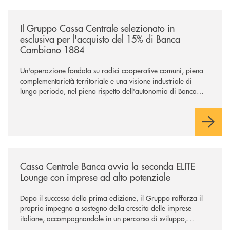
/news/il-gruppo-cassa-centrale-selezionato-in-esclusiva-per-lacquisto
Il Gruppo Cassa Centrale selezionato in
esclusiva per l'acquisto del 15% di Banca
Cambiano 1884
Un'operazione fondata su radici cooperative comuni, piena
complementarietà territoriale e una visione industriale di
lungo periodo, nel pieno rispetto dell'autonomia di Banca
Cambiano. Nei prossimi giorni verrà avviato il periodo di
negoziazione esclusiva per la finalizzazione dell’operazione.
/news/cassa-centrale-banca-avvia-la-seconda-elite-lounge-con-imprese-
Cassa Centrale Banca avvia la seconda ELITE
Lounge con imprese ad alto potenziale
Dopo il successo della prima edizione, il Gruppo rafforza il
proprio impegno a sostegno della crescita delle imprese
italiane, accompagnandole in un percorso di sviluppo,
innovazione e accesso ai mercati dei capitali.