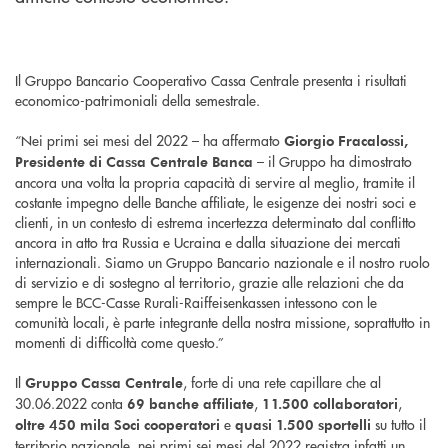
Il Gruppo Bancario Cooperativo Cassa Centrale presenta i risultati
economico-patrimoniali della semestrale.
“Nei primi sei mesi del 2022 – ha affermato
Giorgio Fracalossi,
– il Gruppo ha dimostrato
Presidente di Cassa Centrale Banca
ancora una volta la propria capacità di servire al meglio, tramite il
costante impegno delle Banche affiliate, le esigenze dei nostri soci e
clienti, in un contesto di estrema incertezza determinato dal conflitto
ancora in atto tra Russia e Ucraina e dalla situazione dei mercati
internazionali. Siamo un Gruppo Bancario nazionale e il nostro ruolo
di servizio e di sostegno al territorio, grazie alle relazioni che da
sempre le BCC-Casse Rurali-Raiffeisenkassen intessono con le
comunità locali, è parte integrante della nostra missione, soprattutto in
momenti di difficoltà come questo.”
Il
, forte di una rete capillare che al
Gruppo Cassa Centrale
30.06.2022 conta
,
,
69 banche affiliate
11.500 collaboratori
e
su tutto il
oltre 450 mila Soci cooperatori
quasi 1.500 sportelli
territorio nazionale, nei primi sei mesi del 2022 registra infatti un