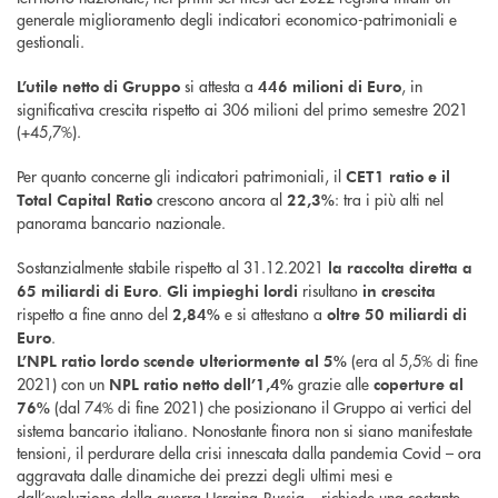
generale miglioramento degli indicatori economico-patrimoniali e
gestionali.
si attesta a
, in
L’utile netto di Gruppo
446 milioni di Euro
significativa crescita rispetto ai 306 milioni del primo semestre 2021
(+45,7%).
Per quanto concerne gli indicatori patrimoniali, il
CET1 ratio e il
crescono ancora al
: tra i più alti nel
Total Capital Ratio
22,3%
panorama bancario nazionale.
Sostanzialmente stabile rispetto al 31.12.2021
la raccolta diretta a
.
risultano
65 miliardi di Euro
Gli impieghi lordi
in crescita
rispetto a fine anno del
e si attestano a
2,84%
oltre 50 miliardi di
.
Euro
(era al 5,5% di fine
L’NPL ratio lordo scende ulteriormente al 5%
2021) con un
grazie alle
NPL ratio netto dell’1,4%
coperture al
(dal 74% di fine 2021) che posizionano il Gruppo ai vertici del
76%
sistema bancario italiano. Nonostante finora non si siano manifestate
tensioni, il perdurare della crisi innescata dalla pandemia Covid – ora
aggravata dalle dinamiche dei prezzi degli ultimi mesi e
dall’evoluzione della guerra Ucraina-Russia – richiede una costante