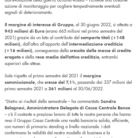
azione di monitoraggio per cogliere tempestivamente eventuali
segnali di deterioramento.
, al 30 giugno 2022, si attesta a
Il margine di interesse di Gruppo
(erano 665 milioni nel primo semestre del
943 milioni di Euro
2021) grazie da un lato al contributo del
comparto titoli (+148
, dall’altro all’apporto dell’
milioni)
intermediazione creditizia
, conseguenza della
(+16 milioni)
crescita delle masse di credito
e della
, entrambi
erogato
resa media dell’attivo creditizio
superiori alle attese.
Sale rispetto al primo semestre del 2021 il
margine
, che
%, passando dai 337 milioni del
commissionale
cresce del 7,1
primo semestre 2021 a
al 30/06/2022.
361 milioni
“Dietro ai risultati della semestrale – ha commentato
Sandro
Bolognesi, Amministratore Delegato di Cassa Centrale Banca
– c’è il costante e prezioso lavoro di tutte le nostre persone che hanno
reso il Gruppo Cassa Centrale una realtà bancaria solida, efficiente,
con numeri di primario standing a livello nazionale. I dati
confermano la validità del nostro modello di business e la