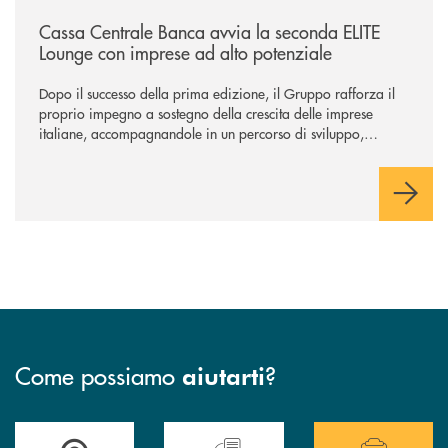
/news/cassa-centrale-banca-avvia-la-seconda-elite-lounge-con-imprese-
Cassa Centrale Banca avvia la seconda ELITE
Lounge con imprese ad alto potenziale
Dopo il successo della prima edizione, il Gruppo rafforza il
proprio impegno a sostegno della crescita delle imprese
italiane, accompagnandole in un percorso di sviluppo,
innovazione e accesso ai mercati dei capitali.
Come possiamo
?
aiutarti
Accedi all' elenco completo delle filiali della Cassa Rurale.
Hai bisogno di assistenza immediata? Contatta
Hai bisogno di alcuni