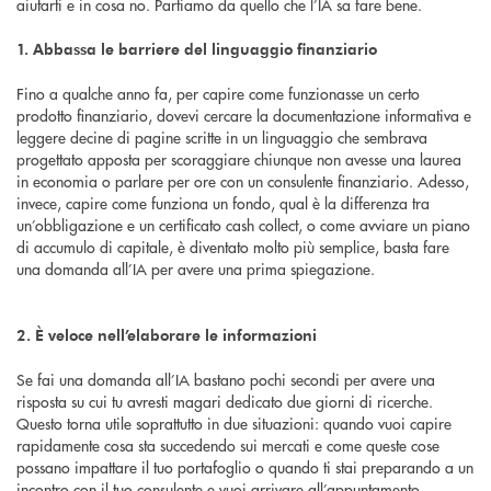
aiutarti e in cosa no. Partiamo da quello che l’IA sa fare bene.
1. Abbassa le barriere del linguaggio finanziario
Fino a qualche anno fa, per capire come funzionasse un certo
prodotto finanziario, dovevi cercare la documentazione informativa e
leggere decine di pagine scritte in un linguaggio che sembrava
progettato apposta per scoraggiare chiunque non avesse una laurea
in economia o parlare per ore con un consulente finanziario. Adesso,
invece, capire come funziona un fondo, qual è la differenza tra
un’obbligazione e un certificato cash collect, o come avviare un piano
di accumulo di capitale, è diventato molto più semplice, basta fare
una domanda all’IA per avere una prima spiegazione.
2. È veloce nell’elaborare le informazioni
Se fai una domanda all’IA bastano pochi secondi per avere una
risposta su cui tu avresti magari dedicato due giorni di ricerche.
Questo torna utile soprattutto in due situazioni: quando vuoi capire
rapidamente cosa sta succedendo sui mercati e come queste cose
possano impattare il tuo portafoglio o quando ti stai preparando a un
incontro con il tuo consulente e vuoi arrivare all’appuntamento