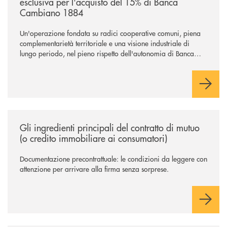
esclusiva per l'acquisto del 15% di Banca
Cambiano 1884
Un'operazione fondata su radici cooperative comuni, piena
complementarietà territoriale e una visione industriale di
lungo periodo, nel pieno rispetto dell'autonomia di Banca
Cambiano. Nei prossimi giorni verrà avviato il periodo di
negoziazione esclusiva per la finalizzazione dell’operazione.
/news/gli-ingredienti-principali-del-contratto-di-mutuo-o-credito-immob
Gli ingredienti principali del contratto di mutuo
(o credito immobiliare ai consumatori)
Documentazione precontrattuale: le condizioni da leggere con
attenzione per arrivare alla firma senza sorprese.