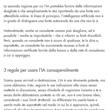
La seconda ragione per cui l’IA potrebbe fornire delle informazioni
sbagliate è che semplicemente le stia riportando da una fonte non
attendibile online. In linea di principio, l’intelligenza artificiale non è
in grado di distinguere una fonte autorevole da una che non lo è.
Naturalmente, anche un consulente umano può sbagliare, ed è
possibile – anche se improbabile – che si informi su fonti discutibili.
Però, quando un consulente non è sicuro di qualcosa, te lo dice e,
soprattutto, un consulente ha sicuramente accesso a fonti di
informazioni certificate fornite dalla banca o dalla rete di consulenza
a cui si appoggia.
3 regole per usare l’IA consapevolmente
Siamo quasi arrivati a destinazione. L’IA è uno strumento potente, ma
come abbiamo visto, seguire le sue indicazioni alla cieca senza
metterle in discussione, senza chiederle di ragionare insieme a te e
senza darle abbastanza contesto su chi sei, non è una buona idea,
considerati i suoi limiti strutturali. La differenza tra usarla bene e
usarla male sta soprattutto nel modo in cui la si approccia, quindi,
prima di chiudere la navigazione, tieni a mente queste tre regole per