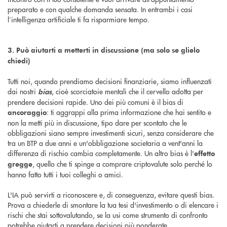
preparato e con qualche domanda sensata. In entrambi i casi
l’intelligenza artificiale ti fa risparmiare tempo.
3. Può aiutarti a metterti in discussione (ma solo se glielo
chiedi)
Tutti noi, quando prendiamo decisioni finanziarie, siamo influenzati
dai nostri
, cioè scorciatoie mentali che il cervello adotta per
bias
prendere decisioni rapide. Uno dei più comuni è il bias di
: ti aggrappi alla prima informazione che hai sentito e
ancoraggio
non la metti più in discussione, tipo dare per scontato che le
obbligazioni siano sempre investimenti sicuri, senza considerare che
tra un BTP a due anni e un'obbligazione societaria a vent'anni la
differenza di rischio cambia completamente. Un altro bias è l'
effetto
, quello che ti spinge a comprare criptovalute solo perché lo
gregge
hanno fatto tutti i tuoi colleghi o amici.
L'IA può servirti a riconoscere e, di conseguenza, evitare questi bias.
Prova a chiederle di smontare la tua tesi d'investimento o di elencare i
rischi che stai sottovalutando, se la usi come strumento di confronto
potrebbe aiutarti a prendere decisioni più ponderate.