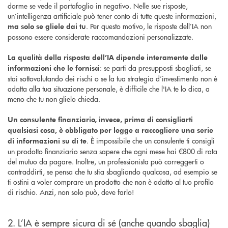
dorme se vede il portafoglio in negativo. Nelle sue risposte,
un’intelligenza artificiale può tener conto di tutte queste informazioni,
. Per questo motivo, le risposte dell’IA non
ma solo se gliele dai tu
possono essere considerate raccomandazioni personalizzate.
La qualità della risposta dell’IA dipende interamente dalle
: se parti da presupposti sbagliati, se
informazioni che le fornisci
stai sottovalutando dei rischi o se la tua strategia d’investimento non è
adatta alla tua situazione personale, è difficile che l'IA te lo dica, a
meno che tu non glielo chieda.
Un consulente finanziario, invece, prima di consigliarti
qualsiasi cosa, è obbligato per legge a raccogliere una serie
. È impossibile che un consulente ti consigli
di informazioni su di te
un prodotto finanziario senza sapere che ogni mese hai €800 di rata
del mutuo da pagare. Inoltre, un professionista può correggerti o
contraddirti, se pensa che tu stia sbagliando qualcosa, ad esempio se
ti ostini a voler comprare un prodotto che non è adatto al tuo profilo
di rischio. Anzi, non solo può, deve farlo!
2. L’IA è sempre sicura di sé (anche quando sbaglia)