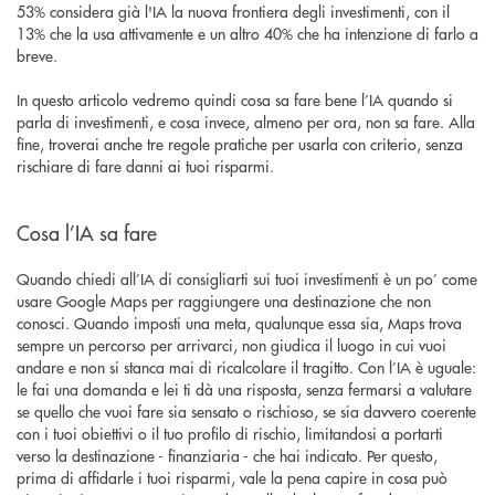
53% considera già l'IA la nuova frontiera degli investimenti, con il
13% che la usa attivamente e un altro 40% che ha intenzione di farlo a
breve.
In questo articolo vedremo quindi cosa sa fare bene l’IA quando si
parla di investimenti, e cosa invece, almeno per ora, non sa fare. Alla
fine, troverai anche tre regole pratiche per usarla con criterio, senza
rischiare di fare danni ai tuoi risparmi.
Cosa l’IA sa fare
Quando chiedi all’IA di consigliarti sui tuoi investimenti è un po’ come
usare Google Maps per raggiungere una destinazione che non
conosci. Quando imposti una meta, qualunque essa sia, Maps trova
sempre un percorso per arrivarci, non giudica il luogo in cui vuoi
andare e non si stanca mai di ricalcolare il tragitto. Con l’IA è uguale:
le fai una domanda e lei ti dà una risposta, senza fermarsi a valutare
se quello che vuoi fare sia sensato o rischioso, se sia davvero coerente
con i tuoi obiettivi o il tuo profilo di rischio, limitandosi a portarti
verso la destinazione - finanziaria - che hai indicato. Per questo,
prima di affidarle i tuoi risparmi, vale la pena capire in cosa può