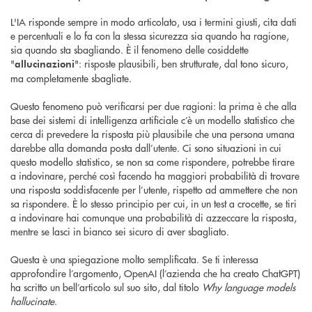
L'IA risponde sempre in modo articolato, usa i termini giusti, cita dati
e percentuali e lo fa con la stessa sicurezza sia quando ha ragione,
sia quando sta sbagliando. È il fenomeno delle cosiddette
"
": risposte plausibili, ben strutturate, dal tono sicuro,
allucinazioni
ma completamente sbagliate.
Questo fenomeno può verificarsi per due ragioni: la prima è che alla
base dei sistemi di intelligenza artificiale c’è un modello statistico che
cerca di prevedere la risposta più plausibile che una persona umana
darebbe alla domanda posta dall’utente. Ci sono situazioni in cui
questo modello statistico, se non sa come rispondere, potrebbe tirare
a indovinare, perché così facendo ha maggiori probabilità di trovare
una risposta soddisfacente per l’utente, rispetto ad ammettere che non
sa rispondere. È lo stesso principio per cui, in un test a crocette, se tiri
a indovinare hai comunque una probabilità di azzeccare la risposta,
mentre se lasci in bianco sei sicuro di aver sbagliato.
Questa è una spiegazione molto semplificata. Se ti interessa
approfondire l’argomento, OpenAI (l’azienda che ha creato ChatGPT)
ha scritto un bell’articolo sul suo sito, dal titolo
Why language models
hallucinate
.