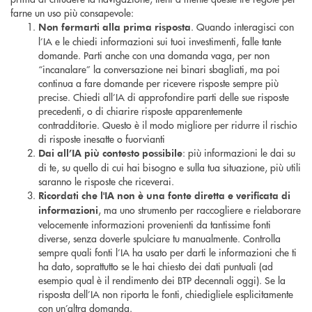
farne un uso più consapevole:
. Quando interagisci con
Non fermarti alla prima risposta
l’IA e le chiedi informazioni sui tuoi investimenti, falle tante
domande. Parti anche con una domanda vaga, per non
“incanalare” la conversazione nei binari sbagliati, ma poi
continua a fare domande per ricevere risposte sempre più
precise. Chiedi all’IA di approfondire parti delle sue risposte
precedenti, o di chiarire risposte apparentemente
contradditorie. Questo è il modo migliore per ridurre il rischio
di risposte inesatte o fuorvianti
: più informazioni le dai su
Dai all’IA più contesto possibile
di te, su quello di cui hai bisogno e sulla tua situazione, più utili
saranno le risposte che riceverai.
Ricordati che l'IA non è una fonte diretta e verificata di
, ma uno strumento per raccogliere e rielaborare
informazioni
velocemente informazioni provenienti da tantissime fonti
diverse, senza doverle spulciare tu manualmente. Controlla
sempre quali fonti l’IA ha usato per darti le informazioni che ti
ha dato, soprattutto se le hai chiesto dei dati puntuali (ad
esempio qual è il rendimento dei BTP decennali oggi). Se la
risposta dell’IA non riporta le fonti, chiedigliele esplicitamente
con un’altra domanda.