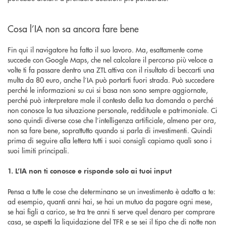
Cosa l’IA non sa ancora fare bene
Fin qui il navigatore ha fatto il suo lavoro. Ma, esattamente come
succede con Google Maps, che nel calcolare il percorso più veloce a
volte ti fa passare dentro una ZTL attiva con il risultato di beccarti una
multa da 80 euro, anche l’IA può portarti fuori strada. Può succedere
perché le informazioni su cui si basa non sono sempre aggiornate,
perché può interpretare male il contesto della tua domanda o perché
non conosce la tua situazione personale, reddituale e patrimoniale. Ci
sono quindi diverse cose che l’intelligenza artificiale, almeno per ora,
non sa fare bene, soprattutto quando si parla di investimenti. Quindi
prima di seguire alla lettera tutti i suoi consigli capiamo quali sono i
suoi limiti principali.
1. L’IA non ti conosce e risponde solo ai tuoi input
Pensa a tutte le cose che determinano se un investimento è adatto a te:
ad esempio, quanti anni hai, se hai un mutuo da pagare ogni mese,
se hai figli a carico, se tra tre anni ti serve quel denaro per comprare
casa, se aspetti la liquidazione del TFR e se sei il tipo che di notte non