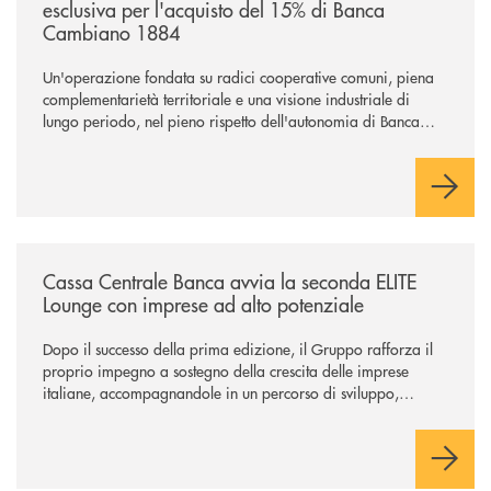
esclusiva per l'acquisto del 15% di Banca
Cambiano 1884
Un'operazione fondata su radici cooperative comuni, piena
complementarietà territoriale e una visione industriale di
lungo periodo, nel pieno rispetto dell'autonomia di Banca
Cambiano. Nei prossimi giorni verrà avviato il periodo di
negoziazione esclusiva per la finalizzazione dell’operazione.
/news/cassa-centrale-banca-avvia-la-seconda-elite-lounge-con-imprese-
Cassa Centrale Banca avvia la seconda ELITE
Lounge con imprese ad alto potenziale
Dopo il successo della prima edizione, il Gruppo rafforza il
proprio impegno a sostegno della crescita delle imprese
italiane, accompagnandole in un percorso di sviluppo,
innovazione e accesso ai mercati dei capitali.