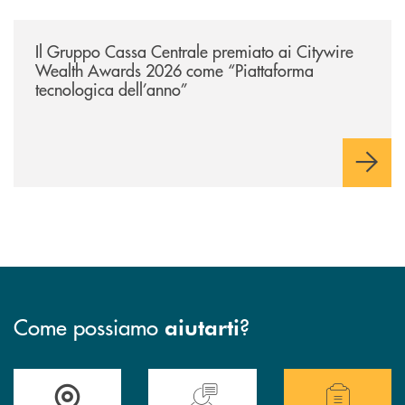
/news/il-gruppo-cassa-centrale-premiato-ai-citywire-wealth-awards-20
Il Gruppo Cassa Centrale premiato ai Citywire
Wealth Awards 2026 come “Piattaforma
tecnologica dell’anno”
Come possiamo
?
aiutarti
Accedi all' elenco completo delle filiali della Cassa Rurale.
Hai bisogno di assistenza immediata? Contatta
Hai bisogno di alcuni