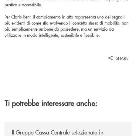
pratica e accessibile.
Per Claris Rent, il cambiamento in atto rappresenta uno dei segnali
più evidenti di come stia evolvendo il concetto stesso di mobilità: non
più semplicemente un bene da possedere, ma un servizio da
utilizzare in modo intelligente, sostenibile e flessibile.
SHARE
Ti potrebbe interessare anche:
/news/il-gruppo-cassa-centrale-selezionato-in-esclusiva-per-lacquisto
Il Gruppo Cassa Centrale selezionato in