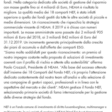
fondi. Nella categoria dedicata alle società di gestione del risparmio
con masse gestite fino ai 4 miliardi di Euro, NEAM è risultata la
migliore. La qualità media dei 18 comparti NEF, è stata infatti
superiore a quella dei fondi gestiti da tutte le altre società di piccole e
medie dimensioni. Un riconoscimento che rispecchia la strategia
commerciale vincente di NEAM. Il 2019 si è chiuso con numeri
importanti. Le masse amministrate sono passate dai 2 miliardi 905
milioni di Euro del 2018, ai 3 miliardi 842 milioni di Euro del
31.12.2019. Un incremento generato principalmente dalla crescita
dei piani di accumulo e dall’offerta dei comparti ESG.
“Siamo molto soddisfatti per questo riconoscimento: un premio al
nostro impegno costante nella proposta di soluzioni di investimento
coerenti con il profilo di rischio e attente alla sostenibilità” afferma
Paolo Crozzoli, Presidente di NEAM. “Alla base del successo ottenuto
dall’insieme dei 18 Comparti del Fondo NEF, c’è proprio l’attenzione
dedicata costantemente dal nostro team all’analisi e alla selezione di
una compagine di gestori capaci, professionali e in linea con le
aspettative del mercato e dei clienti”. NEAM gestisce il Fondo NEF,
selezionando primarie società di fama internazionale per la gestione
delle diverse strategie del fondo.
NEF è un Fondo comune di investimento di diritto lussemburghese, multimanager e
multicomparto, la cui società di gestione è NEAM (Nord Est Asset Management