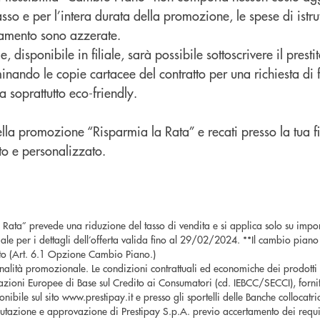
sso e per l’intera durata della promozione, le spese di istru
ziamento sono azzerate.
, disponibile in filiale, sarà possibile sottoscrivere il presti
nando le copie cartacee del contratto per una richiesta di
 soprattutto eco-friendly.
ella promozione “Risparmia la Rata” e recati presso la tua fil
to e personalizzato.
ata” prevede una riduzione del tasso di vendita e si applica solo su importi
 filiale per i dettagli dell’offerta valida fino al 29/02/2024. **Il cambio piano
ratto (Art. 6.1 Opzione Cambio Piano.)
nalità promozionale. Le condizioni contrattuali ed economiche dei prodotti
zioni Europee di Base sul Credito ai Consumatori (cd. IEBCC/SECCI), fornit
ponibile sul sito www.prestipay.it e presso gli sportelli delle Banche collocatr
utazione e approvazione di Prestipay S.p.A. previo accertamento dei requis