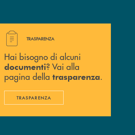
Hai bisogno di alcuni documenti ? Vai alla pagina della 
TRASPARENZA
Hai bisogno di alcuni
? Vai alla
documenti
pagina della
.
trasparenza
TRASPARENZA