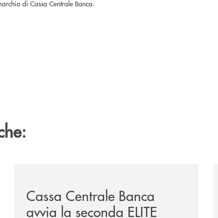
 marchio di Cassa Centrale Banca.
che:
sclusiva-per-lacquisto-del-15-di-banca-cambiano-1884/
/news/cassa-centrale-banca-avvia-la-seconda-elite-lo
/
Cassa Centrale Banca
avvia la seconda ELITE