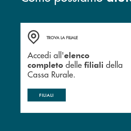
Accedi all' elenco completo delle filiali della 
TROVA LA FILIALE
Accedi all'
elenco
delle
della
completo
filiali
Cassa Rurale.
FILIALI