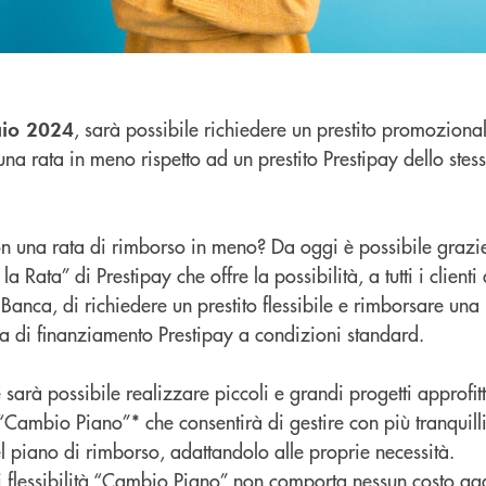
, sarà possibile richiedere un prestito promoziona
aio 2024
na rata in meno rispetto ad un prestito Prestipay dello stes
on una rata di rimborso in meno? Da oggi è possibile grazie
Rata” di Prestipay che offre la possibilità, a tutti i clienti
anca, di richiedere un prestito flessibile e rimborsare una
erta di finanziamento Prestipay a condizioni standard.
sarà possibile realizzare piccoli e grandi progetti approfi
Cambio Piano”* che consentirà di gestire con più tranquilli
el piano di rimborso, adattandolo alle proprie necessità.
di flessibilità “Cambio Piano” non comporta nessun costo ag