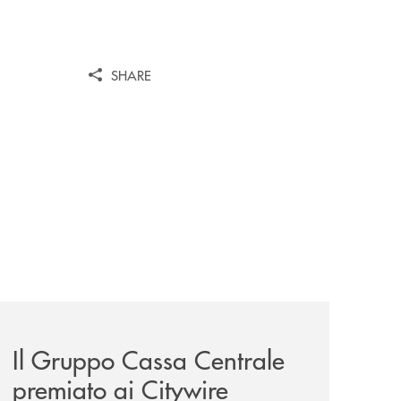
SHARE
unge-con-imprese-ad-alto-potenziale/
news/il-gruppo-cassa-centrale-premiato-ai-citywire-wealt
Il Gruppo Cassa Centrale
premiato ai Citywire