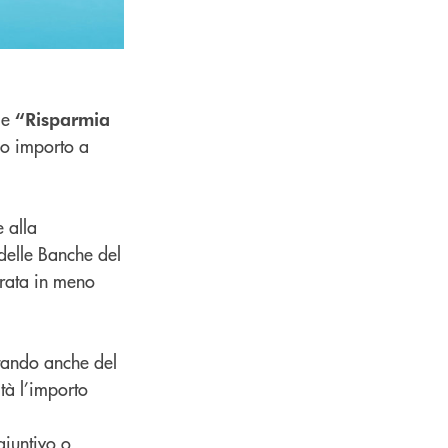
le
“Risparmia
so importo a
 alla
 delle Banche del
 rata in meno
ttando anche del
tà l’importo
giuntivo o