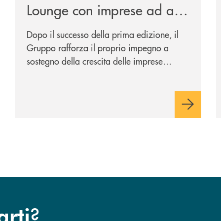
Lounge con imprese ad alto
potenziale
Dopo il successo della prima edizione, il
Gruppo rafforza il proprio impegno a
sostegno della crescita delle imprese
italiane, accompagnandole in un percorso
di sviluppo, innovazione e accesso ai
mercati dei capitali.
?
arti