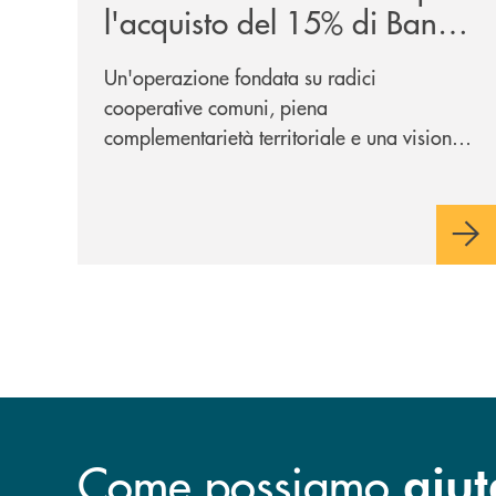
l'acquisto del 15% di Banca
Cambiano 1884
Un'operazione fondata su radici
cooperative comuni, piena
complementarietà territoriale e una visione
industriale di lungo periodo, nel pieno
rispetto dell'autonomia di Banca
Cambiano. Nei prossimi giorni verrà
avviato il periodo di negoziazione
esclusiva per la finalizzazione
dell’operazione.
Come possiamo
aiut