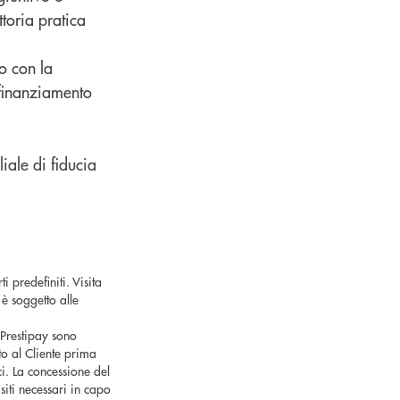
ttoria pratica
to con la
 finanziamento
iale di fiducia
 predefiniti. Visita
 è soggetto alle
 Prestipay sono
o al Cliente prima
ici. La concessione del
iti necessari in capo