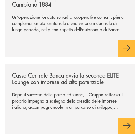
Cambiano 1884
Un'operazione fondata su radici cooperative comuni, piena
complementarietà territoriale e una visione industriale di
lungo periodo, nel pieno rispetto dell'autonomia di Banca
Cambiano. Nei prossimi giorni verrà avviato il periodo di
negoziazione esclusiva per la finalizzazione dell’operazione.
/news/cassa-centrale-banca-avvia-la-seconda-elite-lounge-con-imprese-
Cassa Centrale Banca avvia la seconda ELITE
Lounge con imprese ad alto potenziale
Dopo il successo della prima edizione, il Gruppo rafforza il
proprio impegno a sostegno della crescita delle imprese
italiane, accompagnandole in un percorso di sviluppo,
innovazione e accesso ai mercati dei capitali.