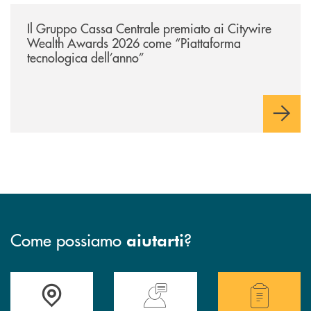
/news/il-gruppo-cassa-centrale-premiato-ai-citywire-wealth-awards-20
Il Gruppo Cassa Centrale premiato ai Citywire
Wealth Awards 2026 come “Piattaforma
tecnologica dell’anno”
Come possiamo
?
aiutarti
Accedi all' elenco completo delle filiali della Cassa Rurale.
Hai bisogno di assistenza immediata? Contatta
Hai bisogno di alcuni