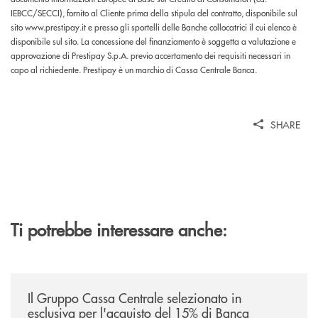
IEBCC/SECCI), fornito al Cliente prima della stipula del contratto, disponibile sul
sito www.prestipay.it e presso gli sportelli delle Banche collocatrici il cui elenco è
disponibile sul sito. La concessione del finanziamento è soggetta a valutazione e
approvazione di Prestipay S.p.A. previo accertamento dei requisiti necessari in
capo al richiedente. Prestipay è un marchio di Cassa Centrale Banca.
SHARE
Ti potrebbe interessare anche:
/news/il-gruppo-cassa-centrale-selezionato-in-esclusiva-per-lacquisto
Il Gruppo Cassa Centrale selezionato in
esclusiva per l'acquisto del 15% di Banca