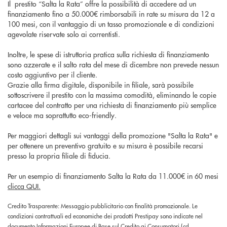
Il prestito “Salta la Rata” offre la possibilità di accedere ad un
finanziamento fino a 50.000€ rimborsabili in rate su misura da 12 a
100 mesi, con il vantaggio di un tasso promozionale e di condizioni
agevolate riservate solo ai correntisti.
Inoltre, le spese di istruttoria pratica sulla richiesta di finanziamento
sono azzerate e il salto rata del mese di dicembre non prevede nessun
costo aggiuntivo per il cliente.
Grazie alla firma digitale, disponibile in filiale, sarà possibile
sottoscrivere il prestito con la massima comodità, eliminando le copie
cartacee del contratto per una richiesta di finanziamento più semplice
e veloce ma soprattutto eco-friendly.
Per maggiori dettagli sui vantaggi della promozione "Salta la Rata" e
per ottenere un preventivo gratuito e su misura è possibile recarsi
presso la propria filiale di fiducia.
Per un esempio di finanziamento Salta la Rata da 11.000€ in 60 mesi
clicca QUI.
Credito Trasparente: Messaggio pubblicitario con finalità promozionale. Le
condizioni contrattuali ed economiche dei prodotti Prestipay sono indicate nel
documento Informazioni Europee di Base sul Credito ai Consumatori (cd.