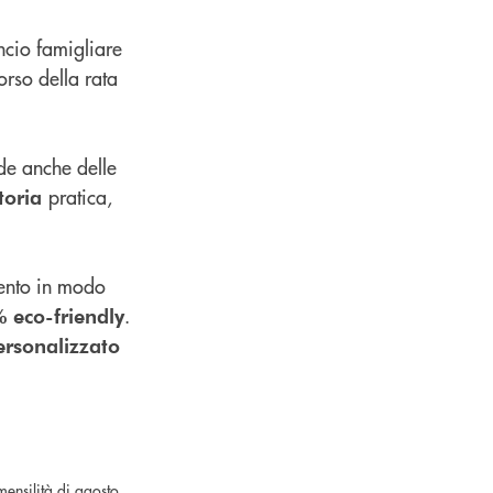
ancio famigliare
orso della rata
ede anche delle
pratica,
ttoria
amento in modo
.
% eco-friendly
ersonalizzato
ensilità di agosto