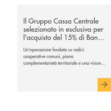
/news/il-gruppo-cassa-centrale-selezionato-in-e
Il Gruppo Cassa Centrale
selezionato in esclusiva per
l'acquisto del 15% di Banca
Cambiano 1884
Un'operazione fondata su radici
cooperative comuni, piena
complementarietà territoriale e una visione
industriale di lungo periodo, nel pieno
rispetto dell'autonomia di Banca
Cambiano. Nei prossimi giorni verrà
avviato il periodo di negoziazione
esclusiva per la finalizzazione
dell’operazione.