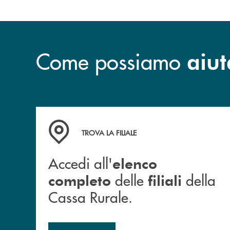
Come possiamo
aiut
Accedi all' elenco completo delle filiali della 
TROVA LA FILIALE
Accedi all'
elenco
delle
della
completo
filiali
Cassa Rurale.