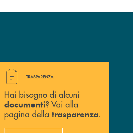
Hai bisogno di alcuni documenti ? Vai alla pagina della 
TRASPARENZA
Hai bisogno di alcuni
? Vai alla
documenti
pagina della
.
trasparenza