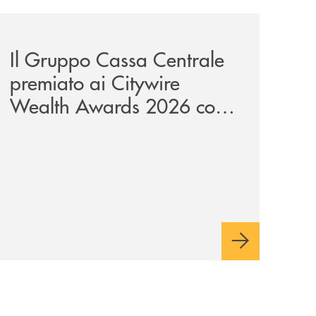
unge-con-imprese-ad-alto-potenziale/
news/il-gruppo-cassa-centrale-premiato-ai-citywire-wealt
Il Gruppo Cassa Centrale
premiato ai Citywire
Wealth Awards 2026 come
“Piattaforma tecnologica
dell’anno”