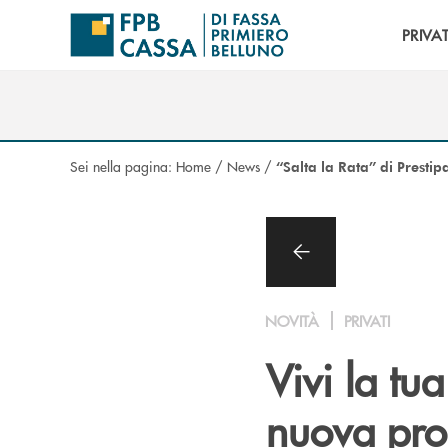
Salta al contenuto principale
PRIVAT
Sei nella pagina:
Home
/
News
/
“Salta la Rata” di Prestip
NOVITÀ
PRIVATI
Vivi la tu
nuova pro