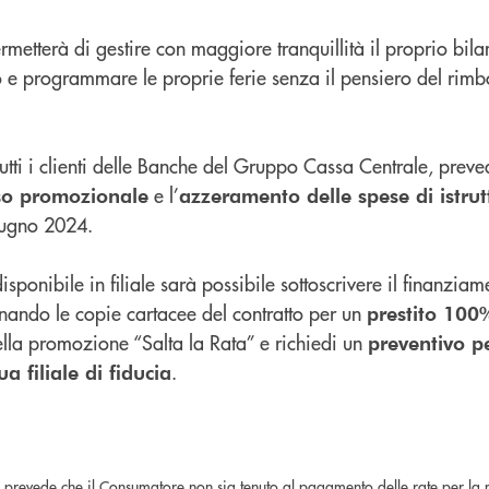
ermetterà di gestire con maggiore tranquillità il proprio bil
o e programmare le proprie ferie senza il pensiero del rimb
a tutti i clienti delle Banche del Gruppo Cassa Centrale, prev
e l’
so promozionale
azzeramento delle spese di istru
giugno 2024.
isponibile in filiale sarà possibile sottoscrivere il finanzi
inando le copie cartacee del contratto per un
prestito 100
della promozione “Salta la Rata” e richiedi un
preventivo p
.
a filiale di fiducia
prevede che il Consumatore non sia tenuto al pagamento delle rate per la m