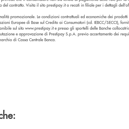
el contratto. Visita il sito prestipay.it o recati in filiale per i dettagli dell’o
nalità promozionale. Le condizioni contrattuali ed economiche dei prodotti
zioni Europee di Base sul Credito ai Consumatori (cd. IEBCC/SECCI), fornit
ponibile sul sito www.prestipay.it e presso gli sportelli delle Banche collocatr
utazione e approvazione di Prestipay S.p.A. previo accertamento dei requis
 marchio di Cassa Centrale Banca.
che: