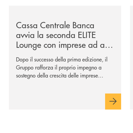
sclusiva-per-lacquisto-del-15-di-banca-cambiano-1884/
/news/cassa-centrale-banca-avvia-la-seconda-elite-lo
/
Cassa Centrale Banca
avvia la seconda ELITE
Lounge con imprese ad alto
potenziale
Dopo il successo della prima edizione, il
Gruppo rafforza il proprio impegno a
sostegno della crescita delle imprese
italiane, accompagnandole in un percorso
di sviluppo, innovazione e accesso ai
mercati dei capitali.