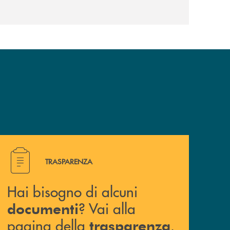
Hai bisogno di alcuni documenti ? Vai alla pagina della 
TRASPARENZA
Hai bisogno di alcuni
? Vai alla
documenti
pagina della
.
trasparenza