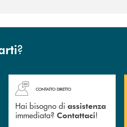
?
arti
Cassa Rurale.
Hai bisogno di assistenza immediata? Contattaci !
CONTATTO DIRETTO
Hai bisogno di
assistenza
immediata?
!
Contattaci