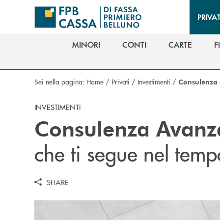
Salta al contenuto principale
PRIVAT
MINORI
CONTI
CARTE
F
MINORI
CONTI
CARTE
F
Sei nella pagina:
Home
/
Privati
/
Investimenti
/
Consulenza
INVESTIMENTI
Consulenza Avanz
che ti segue nel temp
SHARE