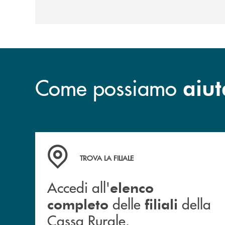
Come possiamo
aiut
Accedi all' elenco completo delle filiali della 
TROVA LA FILIALE
Accedi all'
elenco
delle
della
completo
filiali
Cassa Rurale.