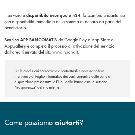
Il servizio è
: lo scambio è istantaneo
disponibile ovunque e h24
con disponibilità immediata della somma di denaro da parte del
beneficiario.
da Google Play o App Store o
Scarica APP BANCOMAT®
AppGallery e completa il processo di attivazione del servizio
dall’area riservata del sito
www.inbank.it.
Per le condizioni economiche e contrattuali è necessario fare
riferimento al Foglio Informativo dei conti correnti e delle carte a
disposizione presso tutte le Filiali della Banca e nella sezione
“Trasparenza” del sito internet.
Come possiamo
?
aiutarti