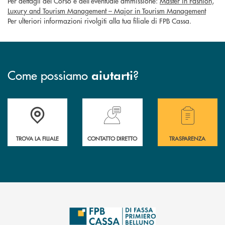
Per dettagli del Corso e dell’eventuale ammissione:
Master in Fashion,
Luxury and Tourism Management – Major in Tourism Management
Per ulteriori informazioni rivolgiti alla tua filiale di FPB Cassa.
Come possiamo
?
aiutarti
Accedi all' elenco completo delle filiali della Cassa Rurale.
Hai bisogno di assistenza immediata? Contatta
Hai bisogno di alcuni
TROVA LA FILIALE
CONTATTO DIRETTO
TRASPARENZA