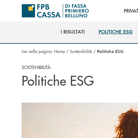
Salta al contenuto principale
PRIVAT
I RISULTATI
POLITICHE ESG
I RISULTATI
POLITICHE ESG
Sei nella pagina:
Home
/
Sostenibilità
/
Politiche ESG
SOSTENIBILITÀ
Politiche ESG