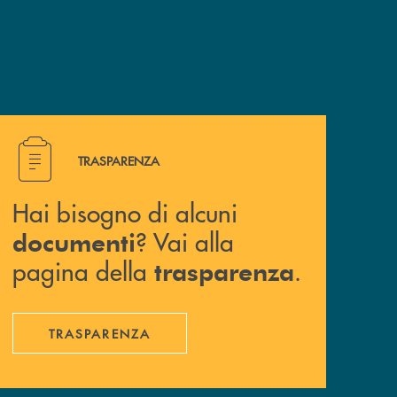
Hai bisogno di alcuni documenti ? Vai alla pagina della 
TRASPARENZA
Hai bisogno di alcuni
? Vai alla
documenti
pagina della
.
trasparenza
TRASPARENZA