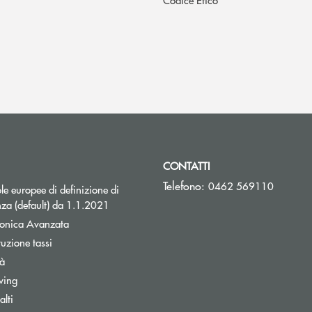
CONTATTI
Telefono:
0462 569110
e europee di definizione di
za (default) da 1.1.2021
tronica Avanzata
Apre una nuova finestra
tuzione tassi
tà
wing
lti