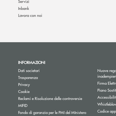
Servizi
Inbank
Lavora con noi
INFORMAZIONI
Dati societari
Nuove regol
inadempien
Trasparenza
Firma Elet
Privacy
Piano Sosti
Cookie
Accessibili
Reclami e Risoluzione delle controversie
Whistleblo
MIFID
Codice appa
Fondo di garanzia per le PMI del MInistero